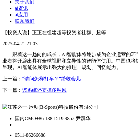
关于我们
ai资讯
ai应用
联系我们
【投资人说】正正在组建超等投资者社群、超等
2025-04-21 21:03
跟着这一趋向的成长，AI智能体将逐步成为企业运营的环节
业者将开辟出具有全球视野和立异性的智能体使用。中国也将敏
呈现。AI智能体展示出强大的推理、规划、回忆能力。
上一篇：
“请问怎样打车？”纷歧会儿
下一篇：
该系统还支撑多种风
国内CMO
+86 138 1519 9852 尹群华
0511-86266688