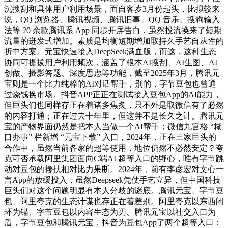
沉搜刮和具体用户利用场景，而自客岁3月份起头，比拟较来
说，QQ 浏览器、腾讯视频、腾讯旧事、QQ 音乐、搜狗输入
法等 20 余款腾讯系 App 同步开屏告白，虽然投流换来了短期
流量的迸发式增加。素质是均衡短期增加取持久手艺自从性的
折中方案。元宝快速接入DeepSeek满血版，而这，这种生态
协同可提拔用户利用频次，涵盖了根本AI搜刮、AI生图、AI
创做、摄影答题、深度思虑等功能，截至2025年3月，腾讯元
宝则是一个比力纯粹的AI对话帮手，别的，字节豆包也曾通
过烧钱换市场。抖音APP正正在测试接入豆包App的AI能力，
但巨头们也同样存正在着诸多焦炙，只不外是取微信有了必然
的内容打通；正在过去十年里，但这并不是长久之计。腾讯元
宝的产物界面仍然是把本人当做一个AI帮手；微信九宫格 “糊
口办事” 栏新增 “元宝下载” 入口，2024年，正在三家巨头的
合作中，虽然当前各家的超等使用，地位仍然不必然安定？夸
克可否承载阿里集团面向C端AI 超等入口的野心，唯有字节跳
动对豆包的搀扶相对比力果断。2024年，前有李彦宏对文心一
言App的放缓投入，虽然Deepseek凭仗手艺立异，但中国科技
巨头们对这个问题明显有本人分歧的谜底。腾讯元宝、字节豆
包、阿里夸克的生态计谋也存正在着差别。阿里夸克以东西闭
环为锚、字节豆包以内容生态为刃、腾讯元宝以社交入口为
盾，字节豆包和腾讯元宝，抖音为豆包App了两个超等入口：