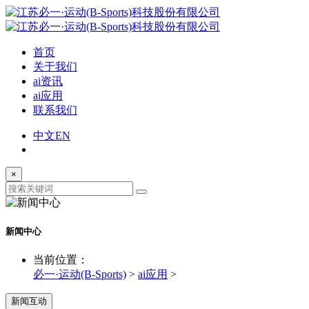
首页
关于我们
ai资讯
ai应用
联系我们
中文
EN
×
新闻中心
当前位置：
必一·运动(B-Sports)
>
ai应用
>
新闻互动