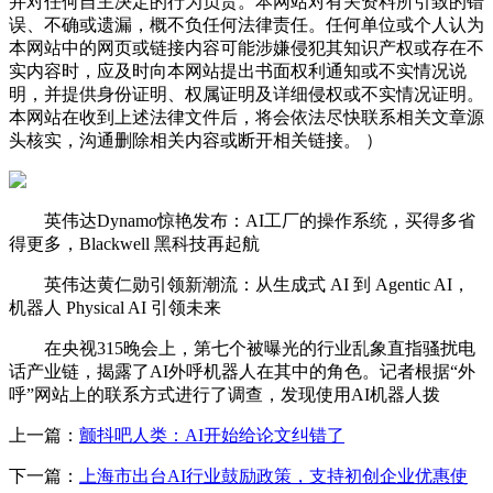
并对任何自主决定的行为负责。本网站对有关资料所引致的错
误、不确或遗漏，概不负任何法律责任。任何单位或个人认为
本网站中的网页或链接内容可能涉嫌侵犯其知识产权或存在不
实内容时，应及时向本网站提出书面权利通知或不实情况说
明，并提供身份证明、权属证明及详细侵权或不实情况证明。
本网站在收到上述法律文件后，将会依法尽快联系相关文章源
头核实，沟通删除相关内容或断开相关链接。 ）
英伟达Dynamo惊艳发布：AI工厂的操作系统，买得多省
得更多，Blackwell 黑科技再起航
英伟达黄仁勋引领新潮流：从生成式 AI 到 Agentic AI，
机器人 Physical AI 引领未来
在央视315晚会上，第七个被曝光的行业乱象直指骚扰电
话产业链，揭露了AI外呼机器人在其中的角色。记者根据“外
呼”网站上的联系方式进行了调查，发现使用AI机器人拨
上一篇：
颤抖吧人类：AI开始给论文纠错了
下一篇：
上海市出台AI行业鼓励政策，支持初创企业优惠使