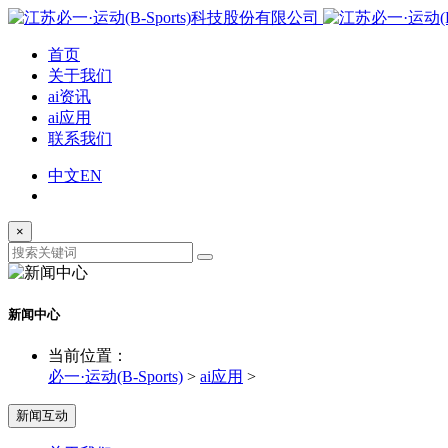
首页
关于我们
ai资讯
ai应用
联系我们
中文
EN
×
新闻中心
当前位置：
必一·运动(B-Sports)
>
ai应用
>
新闻互动