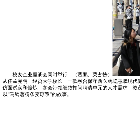
校友企业座谈会同时举行，（贾鹏、栗占怯）
从任孟宪明，经贸大学校长，一款融合保守西医药聪慧取现代健
仿面试实和锻炼，参会带领细致扣问聘请单元的人才需求，教
以“马铃薯粉条变琼浆”的故事。