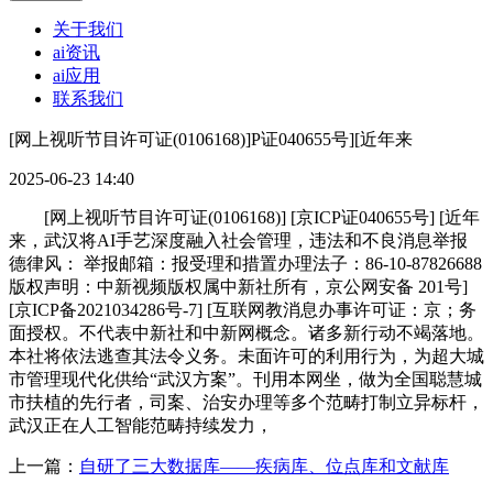
关于我们
ai资讯
ai应用
联系我们
[网上视听节目许可证(0106168)]P证040655号][近年来
2025-06-23 14:40
[网上视听节目许可证(0106168)] [京ICP证040655号] [近年
来，武汉将AI手艺深度融入社会管理，违法和不良消息举报
德律风： 举报邮箱：报受理和措置办理法子：86-10-87826688
版权声明：中新视频版权属中新社所有，京公网安备 201号]
[京ICP备2021034286号-7] [互联网教消息办事许可证：京；务
面授权。不代表中新社和中新网概念。诸多新行动不竭落地。
本社将依法逃查其法令义务。未面许可的利用行为，为超大城
市管理现代化供给“武汉方案”。刊用本网坐，做为全国聪慧城
市扶植的先行者，司案、治安办理等多个范畴打制立异标杆，
武汉正在人工智能范畴持续发力，
上一篇：
自研了三大数据库——疾病库、位点库和文献库