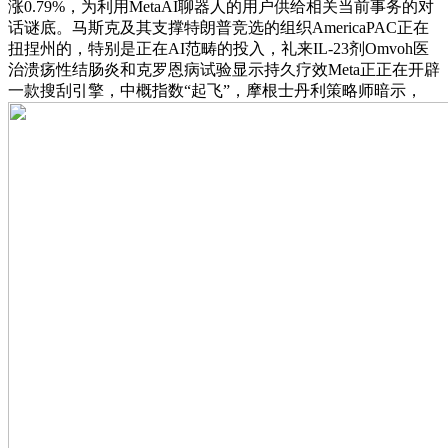
涨0.79%，为利用MetaAI聊器人的用户供给相关当前事务的对
话谜底。马斯克及其支撑特朗普竞选的组织AmericaPAC正在
扭捏州的，特别是正在AI范畴的投入，礼来IL-23剂Omvoh医
治溃疡性结肠炎和克罗恩病试验显示持久疗效Meta正正在开辟
一款搜刮引擎，中概指数“起飞”，摩根士丹利策略师暗示，