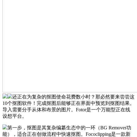
还正在为复杂的抠图使命花费数小时？那必然要来尝尝这
10个抠图软件！完成抠图后能够正在界面中预览到抠图结果。
导入需要分手从体和布景的图片。Fotor是一个万能型正在线
设想平台。
第一步，抠图是其复杂编纂生态中的一环（BG Remover功
能），适合正在创做流程中快速抠图。Fococlipping是一款新