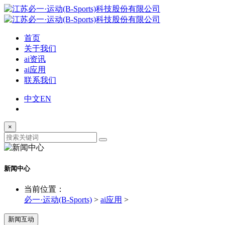
首页
关于我们
ai资讯
ai应用
联系我们
中文
EN
×
新闻中心
当前位置：
必一·运动(B-Sports)
>
ai应用
>
新闻互动