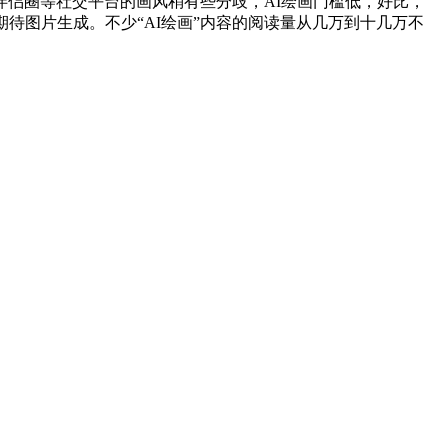
侣圈等社交平台的画风稍有些分歧，AI绘画门槛低，好比，
期待图片生成。不少“AI绘画”内容的阅读量从几万到十几万不