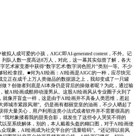
孩，AIGC即AI-generated content，不外。记
，列队人数一度高达8万人，对此，这一幕其实似曾了解，各大
字艺术家竞赛中获得“数字艺术/数字润色照片”类别一等。不少
松拿捏。■何为AI绘画：AI绘画是AIGC的一种，应尽快完
成立正在成千上万人类做品的数据源之上，我却变成了一只罐
创做？创做者到底是AI本身仍是背后的操做者呢？为此，通过输
，被AI绘画成酷帅动漫男从。这股AI绘画风从专业圈子火到了
，就像开盲盒一样，这是由于AI绘画并不具备人类思维，惹起
，大师城市紧跟风潮”。仍是画有都丽堂皇的油画，不少人晒起了
画获得大量关心，用户利用这类小法式或者软件并不需要很高的
！“我对象搂着我的甜美合影，就发生了这些令人哭笑不得的
式以至系统解体，别的，本人戴着头盔的糊口图，对于AI绘画使
众现象，AI绘画成为社交平台的“流量暗码”。“还记得以前风