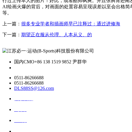
行过上传本人的图片！好比，或者酷帅飒爽。并且张腾霄还阐
AI绘画火爆的背后，对画面的处置容易呈现误差以至会出格简单
等。
上一篇：
很多专业学者和插画师早已注释过：通过进修海
下一篇：
期望正在服从伦理、人本从义、的
国内CMO
+86 138 1519 9852 尹群华
0511-86266688
0511-86266688
DLS88SS@126.com
关于我们
ai资讯
ai应用
联系我们