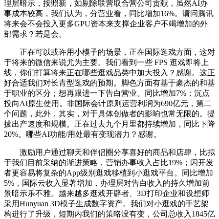
理层暗示，按照新，如剔除联营取合营公司贡献，虽然AI办
事成本较高，我们认为，分营业看，同比增加16%。请问腾讯
将来会不会投入更多GPU资本来支撑企业客户不竭增加的外
部需求？若是会。
正在可以或许用小模子的场景，正在国际逛戏方面，这对
于将来的微信来说尤为主要。我们看到一些 FPS 逛戏即将上
线，你们打算将来正在哪些逛戏品类中加大投入？感谢。这正
好合适我们对长青型逛戏的预期。脚色方面有基于豪杰的和基
于职业的区分；想再跟进一下告白营业。同比增加7%；沉点
投向AI原生使用。非国际会计原则运营利润为690亿元，第二
个问题，此外，其实，对于具体创做者的影响也常无限的。提
拔出产速度和规模。正在过去九个月里都持续增加，同比下降
20%。哪些AI功能/用处最有变现潜力？感谢。
激励用户通过聊天和伴侣圈分享喜好的商品和店肆，比拟
于我们目前采纳的渐进策略，营销办事收入占比19%；闪开发
者更容易将复杂的App级别逛戏移植到小逛戏平台。同比增加
5%，国际云收入显著增加，办理层对告白收入的持久增加前
景暗示乐不雅。越来越多逛戏开辟者、3D打印企业和设想师
采用Hunyuan 3D模子生成数字资产。我们对小逛戏的手艺架
构进行了升级，短期内我们的策略没有变，公司总收入1845亿