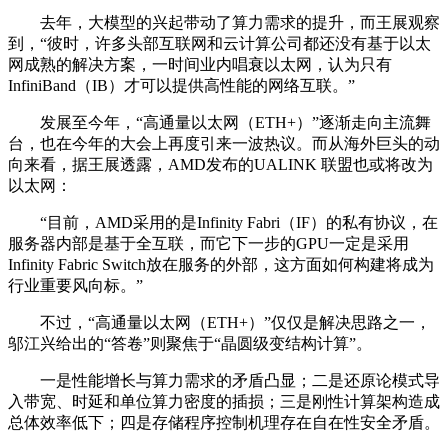
去年，大模型的兴起带动了算力需求的提升，而王展观察
到，“彼时，许多头部互联网和云计算公司都还没有基于以太
网成熟的解决方案，一时间业内唱衰以太网，认为只有
InfiniBand（IB）才可以提供高性能的网络互联。”
发展至今年，“高通量以太网（ETH+）”逐渐走向主流舞
台，也在今年的大会上再度引来一波热议。而从海外巨头的动
向来看，据王展透露，AMD发布的UALINK 联盟也或将改为
以太网：
“目前，AMD采用的是Infinity Fabri（IF）的私有协议，在
服务器内部是基于全互联，而它下一步的GPU一定是采用
Infinity Fabric Switch放在服务的外部，这方面如何构建将成为
行业重要风向标。”
不过，“高通量以太网（ETH+）”仅仅是解决思路之一，
邬江兴给出的“答卷”则聚焦于“晶圆级变结构计算”。
一是性能增长与算力需求的矛盾凸显；二是还原论模式导
入带宽、时延和单位算力密度的插损；三是刚性计算架构造成
总体效率低下；四是存储程序控制机理存在自在性安全矛盾。