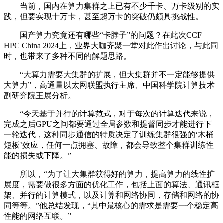
当前，国内在算力集群之上已有不少千卡、万卡级别的实
践，但要实现十万卡，甚至超万卡的突破仍颇具挑战性。
国产算力究竟还有哪些“卡脖子”的问题？在此次CCF
HPC China 2024上，业界大咖齐聚一堂对此作出讨论，与此同
时，也带来了多种不同的解题思路。
“大算力需要大集群的扩展，但大集群并不一定能够提供
大算力”，高通量以太网联盟执行主席、中国科学院计算技术
副研究院王展分析。
“今天基于并行的计算范式，对于每次的计算迭代来说，
完成之后GPU之间都要通过全局参数和提督同步才能进行下
一轮迭代，这种同步通信的特质决定了训练集群很强的‘木桶
短板’效应，任何一点拥塞、故障，都会导致整个集群训练性
能的损失或下降。”
所以，“为了让大集群获得好的算力，提高算力的线性扩
展度，需要做很多方面的优化工作，包括上面的算法、通讯框
架、并行的计算模式，以及计算和网络协同，存储和网络的协
同等等。”他总结发现，“其中最核心的需求是需要一个稳定高
性能的网络互联。”