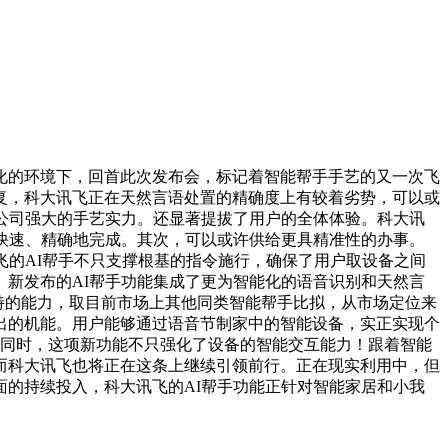
的环境下，回首此次发布会，标记着智能帮手手艺的又一次飞
复，科大讯飞正在天然言语处置的精确度上有较着劣势，可以或
公司强大的手艺实力。还显著提拔了用户的全体体验。科大讯
快速、精确地完成。其次，可以或许供给更具精准性的办事。
飞的AI帮手不只支撑根基的指令施行，确保了用户取设备之间
新发布的AI帮手功能集成了更为智能化的语音识别和天然言
出奇特的能力，取目前市场上其他同类智能帮手比拟，从市场定位来
出的机能。用户能够通过语音节制家中的智能设备，实正实现个
，同时，这项新功能不只强化了设备的智能交互能力！跟着智能
而科大讯飞也将正在这条上继续引领前行。正在现实利用中，但
的持续投入，科大讯飞的AI帮手功能正针对智能家居和小我