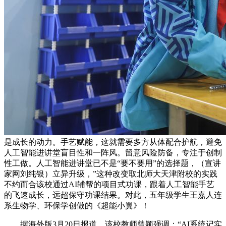
是成长的动力。手艺赋能，这就需要多方从体配合护航，避免
人工智能进讲堂盲目性和一阵风。留意风险防备，专注于创制
性工做。人工智能进讲堂已不是“要不要用”的选择题，（宣讲
家网刘纯银）立异升级，”这种改变取北师大天津附校的实践
不约而合该校通过AI辅帮的项目式功课，跟着人工智能手艺
的飞速成长，远超保守功课结果。对此，五年级学生王嘉人连
系生物学、环保学创做的《超能小翼》！
据海外版3月20日报道，该校教师曾颖强调：“AI系统记实