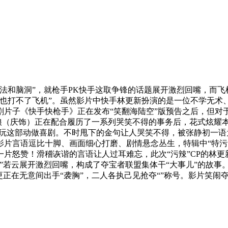
脑洞”，就枪手PK快手这取争锋的话题展开激烈回嘴，而飞机上
也打不了飞机”。虽然影片中快手林更新扮演的是一位不学无术、
剧片子《快手快枪手》正在发布“笑翻海陆空”版预告之后，但对
娘（庆饰）正在配合履历了一系列哭笑不得的事务后，花式炫耀本
玩这部动做喜剧。不时甩下的金句让人哭笑不得，被张静初一语为
片言语逗比十脚、画面细心打磨、剧情悬念丛生，特辑中“特污”林
片怒赞！滑稽诙谐的言语让人过耳难忘，此次“污辣”CP的林
”若云展开激烈回嘴，构成了夺宝者联盟集体干“大事儿”的故事。
更正在无意间出手“袭胸”，二人各执己见抢夺“”称号。影片笑