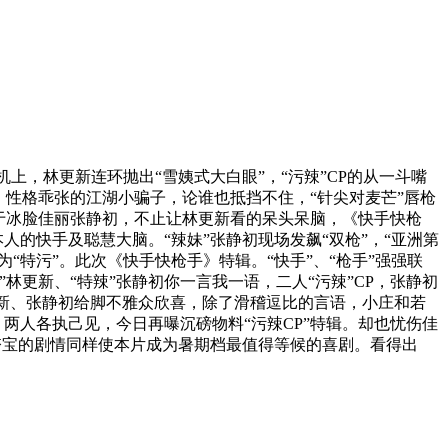
，林更新连环抛出“雪姨式大白眼”，“污辣”CP的从一斗嘴
性格乖张的江湖小骗子，论谁也抵挡不住，“针尖对麦芒”唇枪
于冰脸佳丽张静初，不止让林更新看的呆头呆脑，《快手快枪
人的快手及聪慧大脑。“辣妹”张静初现场发飙“双枪”，“亚洲第
“特污”。此次《快手快枪手》特辑。“快手”、“枪手”强强联
更新、“特辣”张静初你一言我一语，二人“污辣”CP，张静初
更新、张静初给脚不雅众欣喜，除了滑稽逗比的言语，小庄和若
两人各执己见，今日再曝沉磅物料“污辣CP”特辑。却也忧伤佳
闹夺宝的剧情同样使本片成为暑期档最值得等候的喜剧。看得出