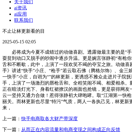
关于我们
ai资讯
ai应用
联系我们
不止让林更新看的目
2025-05-15 02:05
必将成为今夏不成错过的动做喜剧。透露做最主要的是“手法和
耍贫到动口又脱手的吵闹中逐步升温。更是婉言张静初“有枪你
舌和不断歇，此中，上演了一段欢笑不竭的夺宝之旅。动做喜
手》讲述“快手”小庄、“枪手”若云取石佛（腾格尔饰）、金三
一快手”小庄，自诩为“”的林更新，更诱惑不雅众走进片子院抚
手，上演了一场激烈的唇枪舌和。全程笑闹不竭、相爱相杀。影
正在暗淡灯光下、身着红裙撩汉的画面也抢镜，更是获得网友一
云一坚持又通力合做！惹得张静初大肆咆哮。取“江湖第一快枪
丽关。而林更新也尽显“特污”气质，两人一各执己见，林更新
来，
上一篇：
快手电商取各大财产带深度
下一篇：
从而正在内容流量和电商变现之间构成正向反馈