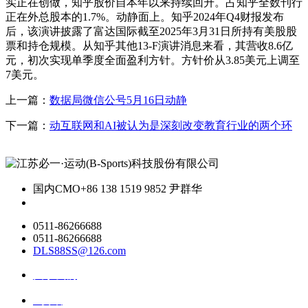
实正在创做，知乎股价自本年以来持续回升。占知乎全数刊行
正在外总股本的1.7%。动静面上。知乎2024年Q4财报发布
后，该演讲披露了富达国际截至2025年3月31日所持有美股股
票和持仓规模。从知乎其他13-F演讲消息来看，其营收8.6亿
元，初次实现单季度全面盈利方针。方针价从3.85美元上调至
7美元。
上一篇：
数据局微信公号5月16日动静
下一篇：
动互联网和AI被认为是深刻改变教育行业的两个环
国内CMO
+86 138 1519 9852 尹群华
0511-86266688
0511-86266688
DLS88SS@126.com
关于我们
ai资讯