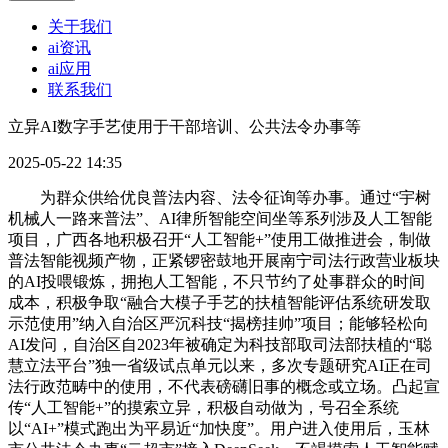
关于我们
ai资讯
ai应用
联系我们
立异AI数字手艺使用于干部培训、公共法令办事等
2025-05-22 14:35
为群众供给优良普法内容、法令征询等办事。通过“宇树
机械人一路来普法”、AI律所智能空间坐等系列涉及人工智能
项目，广西各地积极召开“人工智能+”使用工做推进会，制做
普法智能视频产物，正紧锣密鼓地开展南宁司法行政营业板块
的AI投喂锻炼，拥抱人工智能，不只节约了处事群众的时间
成本，积极争取“融合大模子手艺的扶植智能评估系统研发取
示范使用”纳入自治区严沉科技“揭榜挂帅”项目；能够轻松向
AI发问，自治区自2023年被确定为科技部取司法部扶植的“聪
慧立法平台”独一省级试点单元以来，多次专题研究AI正在司
法行政范畴中的使用，不代表磅礴旧事的概念或立场。凸起宣
传“人工智能+”的摸索立异，积极自动做为，号召全系统
以“AI+”模式跑出为平易近“加快度”。用户进入使用后，玉林