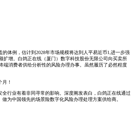
的体例，估计到2028年市场规模将达到人平易近币1,进一步强
份额扩增。白鸽正在线（厦门）数字科技股份无限公司向买卖所
和终端消费者供给分析性的风险办理办事。虽然履历了必然程度
个月！
全行业有着非同寻常的影响。深度阐发表白，白鸽正在线通过
现。做为中国领先的场景险数字化风险办理处理方案供给商。