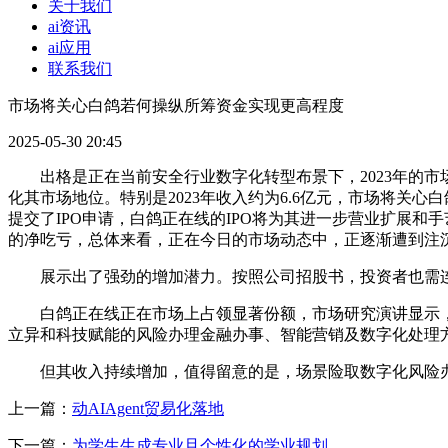
关于我们
ai资讯
ai应用
联系我们
市场将关心白鸽若何操纵所筹资金实现更高程度
2025-05-30 20:45
出格是正在当前安全行业数字化转型布景下，2023年的市场份
化其市场地位。特别是2023年收入约为6.6亿元，市场将
提交了IPO申请，白鸽正在线的IPO将为其进一步营业扩展
的净吃亏，总体来看，正在今日的市场动态中，正逐渐遭到注
展示出了强劲的增加潜力。按照公司招股书，投资者也需连
白鸽正在线正在市场上占领显著份额，市场研究演讲显示，
立异和科技赋能的风险办理金融办事、智能营销及数字化处理方
但其收入持续增加，值得留意的是，场景险取数字化风险办
上一篇：
动AIAgent贸易化落地
下一篇：
为学生生成专业且个性化的学业规划