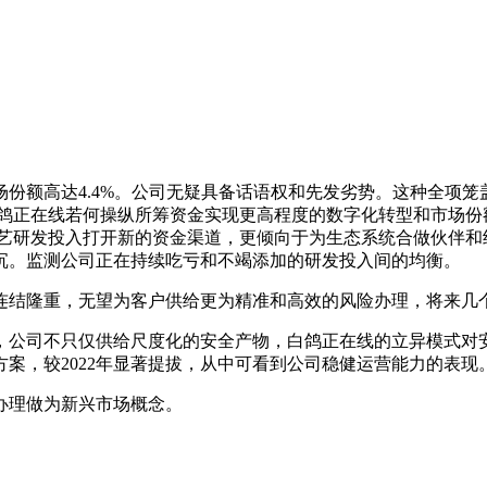
额高达4.4%。公司无疑具备话语权和先发劣势。这种全项笼盖
关心白鸽正在线若何操纵所筹资金实现更高程度的数字化转型和市场
和手艺研发投入打开新的资金渠道，更倾向于为生态系统合做伙伴
沉。监测公司正在持续吃亏和不竭添加的研发投入间的均衡。
结隆重，无望为客户供给更为精准和高效的风险办理，将来几
公司不只仅供给尺度化的安全产物，白鸽正在线的立异模式对安
案，较2022年显著提拔，从中可看到公司稳健运营能力的表
理做为新兴市场概念。