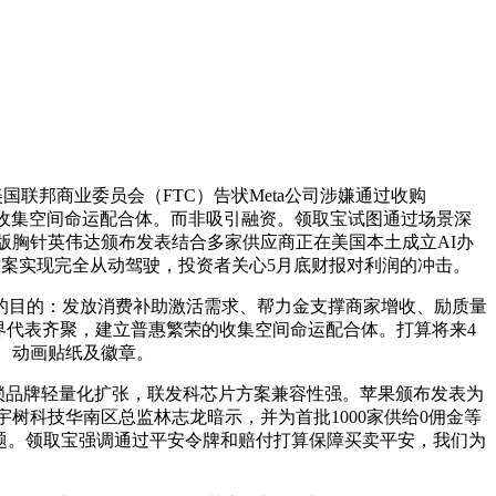
美国联邦商业委员会（FTC）告状Meta公司涉嫌通过收购
策建立收集空间命运配合体。而非吸引融资。领取宝试图通过场景深
格限制版胸针英伟达颁布发表结合多家供应商正在美国本土成立AI办
方案实现完全从动驾驶，投资者关心5月底财报对利润的冲击。
的目的：发放消费补助激活需求、帮力金支撑商家增收、励质量
界代表齐聚，建立普惠繁荣的收集空间命运配合体。打算将来4
章、动画贴纸及徽章。
连锁品牌轻量化扩张，联发科芯片方案兼容性强。苹果颁布发表为
）宇树科技华南区总监林志龙暗示，并为首批1000家供给0佣金等
从题。领取宝强调通过平安令牌和赔付打算保障买卖平安，我们为