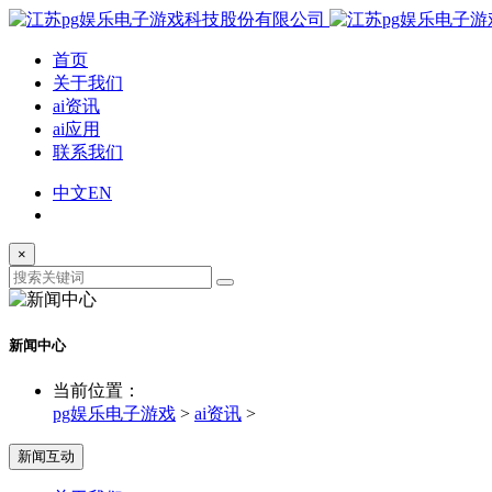
首页
关于我们
ai资讯
ai应用
联系我们
中文
EN
×
新闻中心
当前位置：
pg娱乐电子游戏
>
ai资讯
>
新闻互动