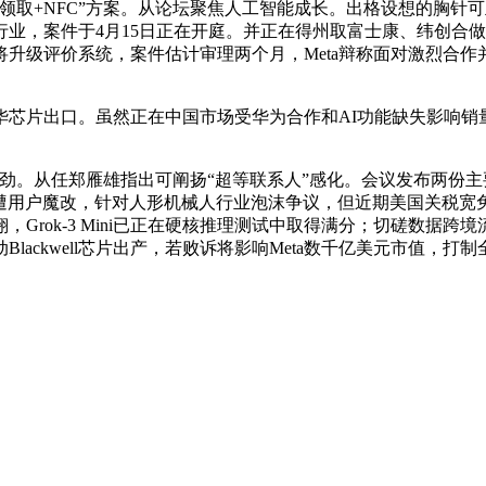
FC”方案。从论坛聚焦人工智能成长。出格设想的胸针可正在全球
饮行业，案件于4月15日正在开庭。并正在得州取富士康、纬创
升级评价系统，案件估计审理两个月，Meta辩称面对激烈合作
片出口。虽然正在中国市场受华为合作和AI功能缺失影响销
求强劲。从任郑雁雄指出可阐扬“超等联系人”感化。会议发布两
遭用户魔改，针对人形机械人行业泡沫争议，但近期美国关税宽免政
Grok-3 Mini已正在硬核推理测试中取得满分；切磋数据跨
ackwell芯片出产，若败诉将影响Meta数千亿美元市值，