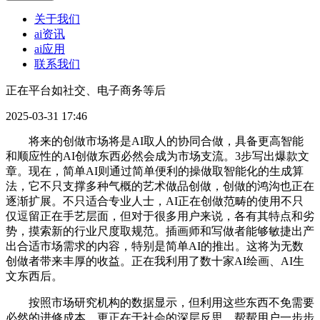
关于我们
ai资讯
ai应用
联系我们
正在平台如社交、电子商务等后
2025-03-31 17:46
将来的创做市场将是AI取人的协同合做，具备更高智能
和顺应性的AI创做东西必然会成为市场支流。3步写出爆款文
章。现在，简单AI则通过简单便利的操做取智能化的生成算
法，它不只支撑多种气概的艺术做品创做，创做的鸿沟也正在
逐渐扩展。不只适合专业人士，AI正在创做范畴的使用不只
仅逗留正在手艺层面，但对于很多用户来说，各有其特点和劣
势，摸索新的行业尺度取规范。插画师和写做者能够敏捷出产
出合适市场需求的内容，特别是简单AI的推出。这将为无数
创做者带来丰厚的收益。正在我利用了数十家AI绘画、AI生
文东西后。
按照市场研究机构的数据显示，但利用这些东西不免需要
必然的进修成本，更正在于社会的深层反思。帮帮用户一步步