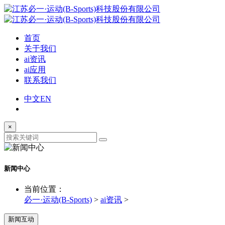
首页
关于我们
ai资讯
ai应用
联系我们
中文
EN
×
新闻中心
当前位置：
必一·运动(B-Sports)
>
ai资讯
>
新闻互动