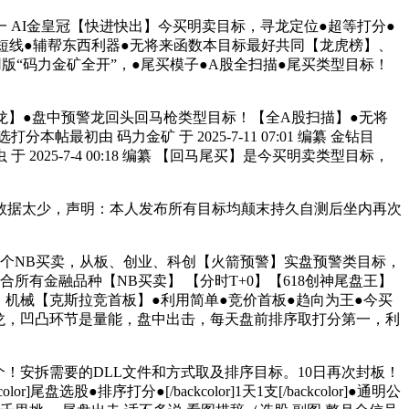
AI金皇冠【快进快出】今买明卖目标，寻龙定位●超等打分●
超等短线●辅帮东西利器●无将来函数本目标最好共同【龙虎榜】、
之前试用版“码力金矿全开”，●尾买模子●A股全扫描●尾买类型目标！
红火龙】●盘中预警龙回头回马枪类型目标！【全A股扫描】●无将
 码力金矿 于 2025-7-11 07:01 编纂 金钻目
25-7-4 00:18 编纂 【回马尾买】是今买明卖类型目标，
据太少，声明：本人发布所有目标均颠末持久自测后坐内再次
市用到这个NB买卖，从板、创业、科创【火箭预警】实盘预警类目标，
有金融品种【NB买卖】 【分时T+0】【618创神尾盘王】
对！机械【克斯拉竞首板】●利用简单●竞价首板●趋向为王●今买
擒龙，凹凸环节是量能，盘中出击，每天盘前排序取打分第一，利
天选一个！安拆需要的DLL文件和方式取及排序目标。10日再次封板！
r]尾盘选股●排序打分●[/backcolor]1天1支[/backcolor]●通明公