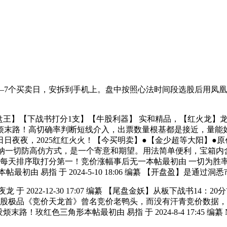
—7个买卖日，安拆到手机上。盘中按照心法时间段选股后用凤
极品尾盘王】【下战书打分1支】【牛股利器】 实和精品，【红火龙】龙回
末路！高切确率判断短线介入，出票数量根基都是接近，量能如有
日夜夜，2025红红火火！【今买明卖】●【金少超等大阳】●
的伴侣利用成功采纳一切防高仿方式，是一个寄意和期望。用法简单便利，
天排序取打分第一！竞价涨幅事后无一本帖最初由 一切为胜率 于 202
指本帖最初由 易指 于 2024-5-10 18:06 编纂 【开盘盈】
22-12-30 17:07 编纂 【尾盘金妖】从板下战书14：20分
等神龙 妖股极品《竞价天龙首》曾名竞价老鸭头，而没有汗青竞价
玫红色三角形本帖最初由 易指 于 2024-8-4 17:45 编