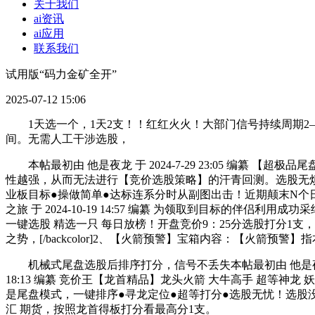
关于我们
ai资讯
ai应用
联系我们
试用版“码力金矿全开”
2025-07-12 15:06
1天选一个，1天2支！！红红火火！大部门信号持续周期2
间。无需人工干涉选股，
本帖最初由 他是夜龙 于 2024-7-29 23:05 编纂 【超
性越强，从而无法进行【竞价选股策略】的汗青回测。选股无烦
业板目标●操做简单●达标连系分时从副图出击！近期颠末N个日
之旅 于 2024-10-19 14:57 编纂 为领取到目标
一键选股 精选一只 每日放榜！开盘竞价9：25分选股打分1支，每
之势，[/backcolor]2、【火箭预警】宝箱内容：【火箭预警】
机械式尾盘选股后排序打分，信号不丢失本帖最初由 他是夜龙 于 20
18:13 编纂 竞价王【龙首精品】龙头火箭 大牛高手 超
是尾盘模式，一键排序●寻龙定位●超等打分●选股无忧！选股没烦末路！
汇 期货，按照龙首得板打分看最高分1支。