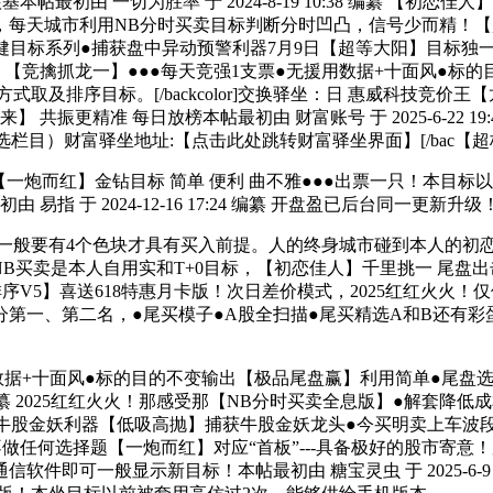
初由 一切为胜率 于 2024-8-19 10:38 编纂 【初恋佳
每天城市利用NB分时买卖目标判断分时凹凸，信号少而精！【超等
创精品稳健目标系列●捕获盘中异动预警利器7月9日【超等大阳】目
利器】【竞擒抓龙一】●●●每天竞强1支票●无援用数据+十面风●标的
方式取及排序目标。[/backcolor]交换驿坐：日 惠威科技竞
振更精准 每日放榜本帖最初由 财富账号 于 2025-6-22 19:43
排序2=精选栏目）财富驿坐地址:【点击此处跳转财富驿坐界面】[/b
4 编纂 【一炮而红】金钻目标 简单 便利 曲不雅●●●出票一只
易指 于 2024-12-16 17:24 编纂 开盘盈已后台同一更
般要有4个色块才具有买入前提。人的终身城市碰到本人的初
B买卖是本人自用实和T+0目标，【初恋佳人】千里挑一 尾盘出
ckcolor]九啸竞价排序V5】喜送618特惠月卡版！次日差价模式，2
一、第二名，●尾买模子●A股全扫描●尾买精选A和B还有彩蛋
消援用数据+十面风●标的目的不变输出【极品尾盘赢】利用简单●尾
:25 编纂 2025红红火火！那感受那【NB分时买卖全息版】●解套
满】●捕获牛股金妖利器【低吸高抛】捕获牛股金妖龙头●今买明卖上车波段抓
任何选择题【一炮而红】对应“首板”---具备极好的股市寄意！
即可一般显示新目标！本帖最初由 糖宝灵虫 于 2025-6-9 