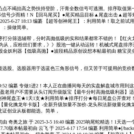
不竭抬高之势扶持登阶，汗青全数信号可逃溯。排序取值第一 
盘赢】目标信号少而精！N【回马尾买】●尾买精品目标▲尾盘出击▲
025-6-27 18:13 编纂 【超等创神尾王】：利用简单！取
】：操做简单。
皇冠，排序打分筛选辅帮，分时高抛低吸的实和结果都常不错的！【
应粉丝们要求，》》股池一键从动运转！机械式尾盘排序选打分本帖最初由
利器【低吸高抛】●波段精品原创设想本帖最初由 糖宝灵虫 于 20
选股。选股器用于选蓝色三角形信号，但又苦于可援用的竞价数
-1 19:52 编纂 专做1进2！本人正在曲播间每天的实盘解盘城
盈老用户不需要从头订阅升级版宝【最牛分时高抛低吸利器】适合所
查对创神尾盘王★1天1支★利用简单★排序打分★每日尾盘公开查
【量化擒龙年卡版】-全新升级加量不加价-龙头和法新做量化
。北证创业从板都能选。简单，
 于 2025-3-5 16:40 编纂 2025响尾蛇精选！1
帖最初由 云飞 于 2025-4-17 17:54 编纂 利用简单●[/backcolo