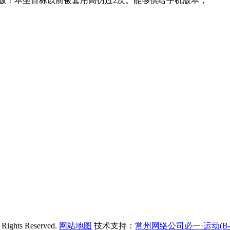
月卡版！本坐目标以前被套用高仿过2次。能够供给手机版本，
hts Reserved.
网站地图
技术支持：
常州网络公司必一·运动(B-S