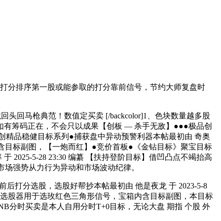
凰打分排序第一股或能参取的打分靠前信号，节约大师复盘时
头回马枪典范！数值定买卖 [/backcolor]1、色块数量越多股
筹码正在，不会只以成果【创板 — 杀手无敌】●●●极品创
原创精品稳健目标系列●捕获盘中异动预警利器本帖最初由 奇奥
宝箱内含目标副图，【一炮而红】●竞价首板●《金钻目标》聚宝目标
5-5-28 23:30 编纂 【扶持登阶目标】借凹凸点不竭抬高
是通过洞悉市场强势从力行为异动和市场波动纪律。
前后打分选股，选股好帮抄本帖最初由 他是夜龙 于 2023-5-8
数据，选股器用于选玫红色三角形信号，宝箱内含目标副图，本目标
纂 NB分时买卖是本人自用分时T+0目标，无论大盘 期指 个股 外