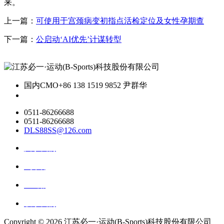
来。
上一篇：
可使用于宫颈病变初指点活检定位及女性孕期查
下一篇：
公启动‘AI优先’计谋转型
国内CMO
+86 138 1519 9852 尹群华
0511-86266688
0511-86266688
DLS88SS@126.com
关于我们
ai资讯
ai应用
联系我们
Copyright ©
2026 江苏必一·运动(B-Sports)科技股份有限公司