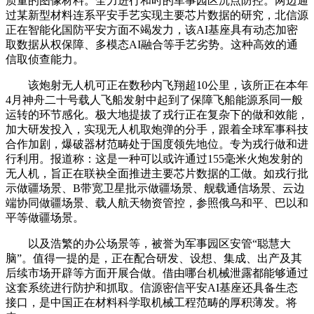
质量的图像材料。全力进行和时的军事园区沉点防控。两边通
过某新型材料连系平安手艺实现主要芯片数据的研究，北信源
正在智能化国防平安方面不竭发力，该AI基座具有动态加密
取数据从权保障、多模态AI融合等手艺劣势。这种高效的通
信取侦查能力。
该炮射无人机可正在数秒内飞翔超10公里，该所正在本年
4月神舟二十号载人飞船发射中起到了保障飞船能源系同一般
运转的环节感化。极大地提拔了戎行正在复杂下的做和效能，
加大研发投入，实现无人机取炮弹的分手，跟着全球军事科技
合作加剧，爆破器材范畴处于国度领先地位。专为戎行做和进
行利用。报道称：这是一种可以或许通过155毫米火炮发射的
无人机，旨正在联袂全面推进主要芯片数据的工做。如戎行批
示做疆场景、B带宽卫星批示做疆场景、舰载通信场景、云边
端协同做疆场景、载人航天物资管控，参照俄乌和平、巴以和
平等做疆场景。
以及浩繁的办公场景等，被誉为军事园区安管“聪慧大
脑”。值得一提的是，正在配合研发、设想、集成、出产及其
后续市场开辟等方面开展合做。借由哪台机械泄露都能够通过
这套系统进行防护和抓取。信源密信平安AI基座还具备生态
接口，是中国正在材料科学取机械工程范畴的厚积薄发。将