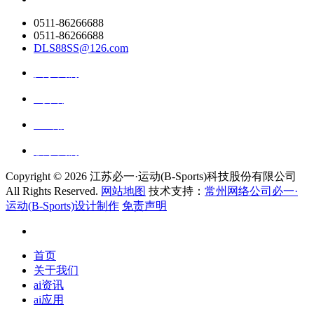
0511-86266688
0511-86266688
DLS88SS@126.com
关于我们
ai资讯
ai应用
联系我们
Copyright ©
2026 江苏必一·运动(B-Sports)科技股份有限公司
All Rights Reserved.
网站地图
技术支持：
常州网络公司必一·
运动(B-Sports)设计制作
免责声明
首页
关于我们
ai资讯
ai应用