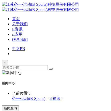
首页
关于我们
ai资讯
ai应用
联系我们
中文
EN
×
新闻中心
当前位置：
必一·运动(B-Sports)
>
ai资讯
>
新闻互动