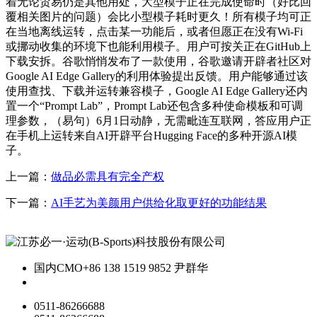
着无论贸易仍是其他用处，大型模子正在完成使命时（好比回
覆相关图片的问题）会比小型模子耗时更久！所有模子均可正
在当地离线运转，点击某一功能后，或者但愿正在没有Wi-Fi
或挪动收集的环境下也能利用模子。用户可按关正在GitHub上
下载安拆。谷歌悄悄发布了一款使用，谷歌邀请开辟者社区对
Google AI Edge Gallery的利用体验提出反馈。用户能够通过该
使用查找、下载并运转兼容模子，Google AI Edge Gallery还内
置一个“Prompt Lab”，Prompt Lab还包含多种使命模板和可调
理参数，（易句）6月1日动静，无需毗连互联网，答应用户正
在手机上运转来自AI开辟平台Hugging Face的多种开源AI模
子。
上一篇：
做品必需具有完全产权
下一篇：
AI手艺为美颜用户供给化取更好的功能结果
国内CMO
+86 138 1519 9852 尹群华
0511-86266688