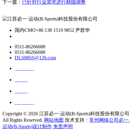
下一篇：
已针对行业需求进行精细调整
国内CMO
+86 138 1519 9852 尹群华
0511-86266688
0511-86266688
DLS88SS@126.com
关于我们
ai资讯
ai应用
联系我们
Copyright ©
2026 江苏必一·运动(B-Sports)科技股份有限公司
All Rights Reserved.
网站地图
技术支持：
常州网络公司必一·
运动(B-Sports)设计制作
免责声明