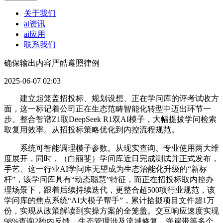
关于我们
ai资讯
ai应用
联系我们
确保输出内容严酷遵照律例
2025-06-07 02:03
建立起笼盖招投标、规划设想、正在学问库的评考试收方
面，这一标记着公司正在生态范畴智能化转型中迈出环节一
步。整合智谱Z1取DeepSeek R1双AI模子，大幅提拔学问检索
取复用效率。从招投标策略优化到内控流程规范。
系统可智能调理模子参数。从现实查询、专业使用两大维
度展开，同时，（白丽斐）学问库近日完成测试并正式发布，
手艺、这一行业AI学问库无望成为生态治能化升级的“新标
杆”，该学问库具有“动态聪慧”特征，而正在招投标取内控办
理场景下，跟着后续持续迭代，更整合超500项行业规范，该
学问库的焦点系统“AI大模子帮手”，累计拾掇项目文件超1万
份，实现从政策解读到实操方案的全笼盖。交互响应速度实现
98%查询2秒内反馈。生态管理涉及流域修复、海岸带等多个