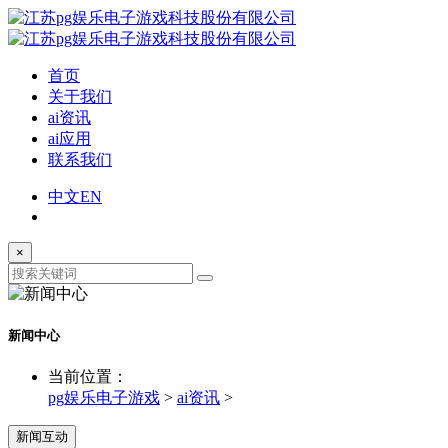
首页
关于我们
ai资讯
ai应用
联系我们
中文
EN
×
新闻中心
当前位置：
pg娱乐电子游戏
>
ai资讯
>
新闻互动